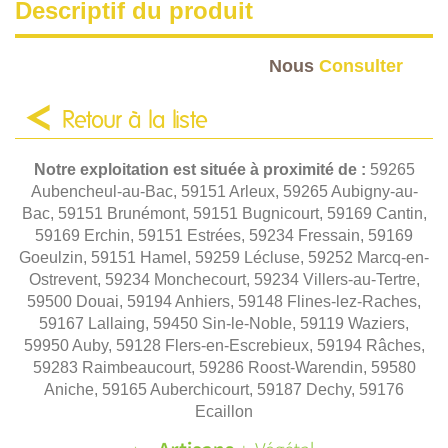
Descriptif du produit
Nous
Consulter
Retour à la liste
Notre exploitation est située à proximité de :
59265
Aubencheul-au-Bac, 59151 Arleux, 59265 Aubigny-au-
Bac, 59151 Brunémont, 59151 Bugnicourt, 59169 Cantin,
59169 Erchin, 59151 Estrées, 59234 Fressain, 59169
Goeulzin, 59151 Hamel, 59259 Lécluse, 59252 Marcq-en-
Ostrevent, 59234 Monchecourt, 59234 Villers-au-Tertre,
59500 Douai, 59194 Anhiers, 59148 Flines-lez-Raches,
59167 Lallaing, 59450 Sin-le-Noble, 59119 Waziers,
59950 Auby, 59128 Flers-en-Escrebieux, 59194 Râches,
59283 Raimbeaucourt, 59286 Roost-Warendin, 59580
Aniche, 59165 Auberchicourt, 59187 Dechy, 59176
Ecaillon