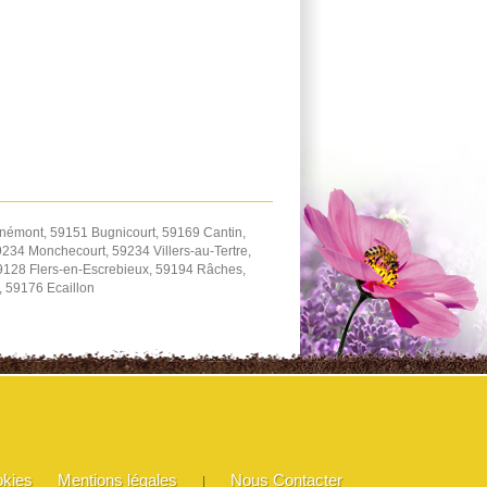
némont, 59151 Bugnicourt, 59169 Cantin,
234 Monchecourt, 59234 Villers-au-Tertre,
59128 Flers-en-Escrebieux, 59194 Râches,
 59176 Ecaillon
okies
Mentions légales
Nous Contacter
|