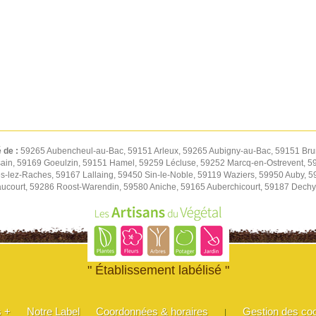
é de :
59265 Aubencheul-au-Bac, 59151 Arleux, 59265 Aubigny-au-Bac, 59151 Bru
ain, 59169 Goeulzin, 59151 Hamel, 59259 Lécluse, 59252 Marcq-en-Ostrevent, 59
s-lez-Raches, 59167 Lallaing, 59450 Sin-le-Noble, 59119 Waziers, 59950 Auby, 
court, 59286 Roost-Warendin, 59580 Aniche, 59165 Auberchicourt, 59187 Dechy,
" Établissement labélisé "
s +
Notre Label
Coordonnées & horaires
Gestion des co
|