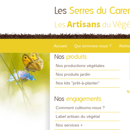
Les
Serres du Care
Artisans
Végé
Les
du
Accueil
Qui sommes-nous ?
Anima
Nos
produits
Nos productions végétales
Nos produits jardin
Nos kits "prêt-à-planter"
N
Nos
engagements
Comment cultivons-nous ?
Label artisan du végétal
Nos services +