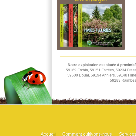
Notre exploitation est située à proximit
59169 Erchin, 59151 Estrées, 59234 Fress
59500 Douai, 59194 Anhiers, 59148 Fline
59283 Raimbeau
Accueil
Comment cultivons-nous
Service