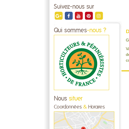
Suivez-nous sur
Qui sommes
-nous ?
D
G
V
d
c
Nous
situer
Coordonnées
&
Horaires