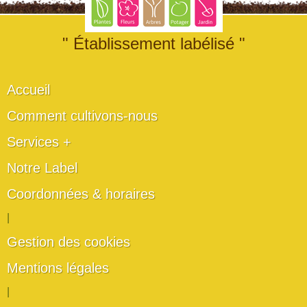
" Établissement labélisé "
Accueil
Comment cultivons-nous
Services +
Notre Label
Coordonnées & horaires
|
Gestion des cookies
Mentions légales
|