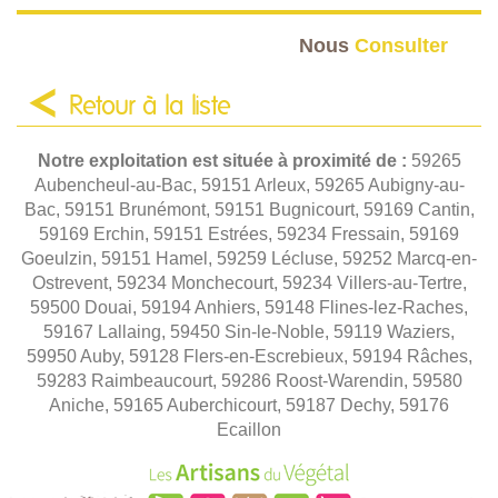
Nous
Consulter
Retour à la liste
Notre exploitation est située à proximité de :
59265
Aubencheul-au-Bac, 59151 Arleux, 59265 Aubigny-au-
Bac, 59151 Brunémont, 59151 Bugnicourt, 59169 Cantin,
59169 Erchin, 59151 Estrées, 59234 Fressain, 59169
Goeulzin, 59151 Hamel, 59259 Lécluse, 59252 Marcq-en-
Ostrevent, 59234 Monchecourt, 59234 Villers-au-Tertre,
59500 Douai, 59194 Anhiers, 59148 Flines-lez-Raches,
59167 Lallaing, 59450 Sin-le-Noble, 59119 Waziers,
59950 Auby, 59128 Flers-en-Escrebieux, 59194 Râches,
59283 Raimbeaucourt, 59286 Roost-Warendin, 59580
Aniche, 59165 Auberchicourt, 59187 Dechy, 59176
Ecaillon