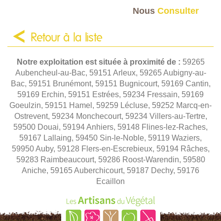
Nous
Consulter
Retour à la liste
Notre exploitation est située à proximité de :
59265
Aubencheul-au-Bac, 59151 Arleux, 59265 Aubigny-au-
Bac, 59151 Brunémont, 59151 Bugnicourt, 59169 Cantin,
59169 Erchin, 59151 Estrées, 59234 Fressain, 59169
Goeulzin, 59151 Hamel, 59259 Lécluse, 59252 Marcq-en-
Ostrevent, 59234 Monchecourt, 59234 Villers-au-Tertre,
59500 Douai, 59194 Anhiers, 59148 Flines-lez-Raches,
59167 Lallaing, 59450 Sin-le-Noble, 59119 Waziers,
59950 Auby, 59128 Flers-en-Escrebieux, 59194 Râches,
59283 Raimbeaucourt, 59286 Roost-Warendin, 59580
Aniche, 59165 Auberchicourt, 59187 Dechy, 59176
Ecaillon