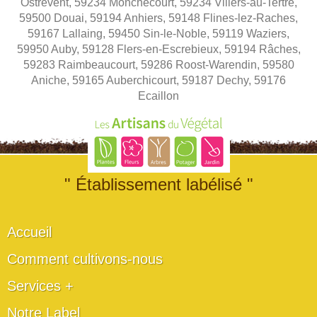
Ostrevent, 59234 Monchecourt, 59234 Villers-au-Tertre,
59500 Douai, 59194 Anhiers, 59148 Flines-lez-Raches,
59167 Lallaing, 59450 Sin-le-Noble, 59119 Waziers,
59950 Auby, 59128 Flers-en-Escrebieux, 59194 Râches,
59283 Raimbeaucourt, 59286 Roost-Warendin, 59580
Aniche, 59165 Auberchicourt, 59187 Dechy, 59176
Ecaillon
" Établissement labélisé "
Accueil
Comment cultivons-nous
Services +
Notre Label