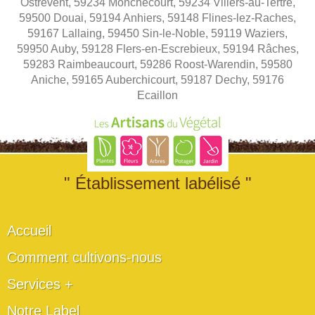
Ostrevent, 59234 Monchecourt, 59234 Villers-au-Tertre,
59500 Douai, 59194 Anhiers, 59148 Flines-lez-Raches,
59167 Lallaing, 59450 Sin-le-Noble, 59119 Waziers,
59950 Auby, 59128 Flers-en-Escrebieux, 59194 Râches,
59283 Raimbeaucourt, 59286 Roost-Warendin, 59580
Aniche, 59165 Auberchicourt, 59187 Dechy, 59176
Ecaillon
" Établissement labélisé "
Accueil
Comment cultivons-nous
Services +
Notre Label