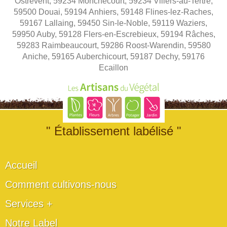
Ostrevent, 59234 Monchecourt, 59234 Villers-au-Tertre,
59500 Douai, 59194 Anhiers, 59148 Flines-lez-Raches,
59167 Lallaing, 59450 Sin-le-Noble, 59119 Waziers,
59950 Auby, 59128 Flers-en-Escrebieux, 59194 Râches,
59283 Raimbeaucourt, 59286 Roost-Warendin, 59580
Aniche, 59165 Auberchicourt, 59187 Dechy, 59176
Ecaillon
" Établissement labélisé "
Accueil
Comment cultivons-nous
Services +
Notre Label