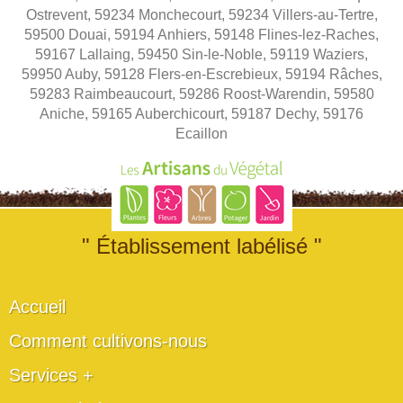
Ostrevent, 59234 Monchecourt, 59234 Villers-au-Tertre,
59500 Douai, 59194 Anhiers, 59148 Flines-lez-Raches,
59167 Lallaing, 59450 Sin-le-Noble, 59119 Waziers,
59950 Auby, 59128 Flers-en-Escrebieux, 59194 Râches,
59283 Raimbeaucourt, 59286 Roost-Warendin, 59580
Aniche, 59165 Auberchicourt, 59187 Dechy, 59176
Ecaillon
" Établissement labélisé "
Accueil
Comment cultivons-nous
Services +