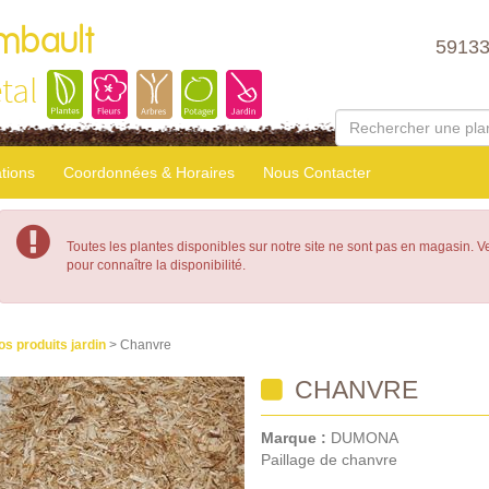
mbault
5913
tal
tions
Coordonnées & Horaires
Nous Contacter
Toutes les plantes disponibles sur notre site ne sont pas en magasin. 
pour connaître la disponibilité.
os produits jardin
> Chanvre
CHANVRE
Marque :
DUMONA
Paillage de chanvre