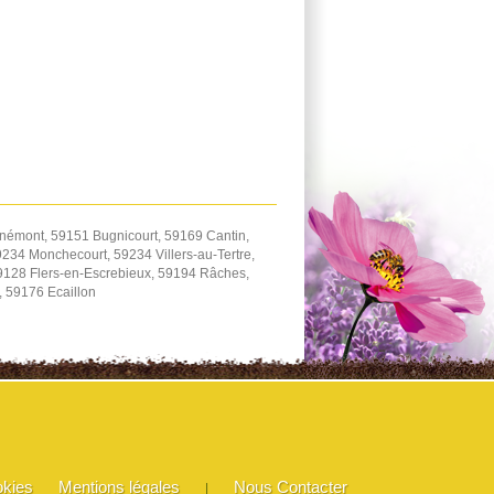
némont, 59151 Bugnicourt, 59169 Cantin,
234 Monchecourt, 59234 Villers-au-Tertre,
59128 Flers-en-Escrebieux, 59194 Râches,
 59176 Ecaillon
okies
Mentions légales
Nous Contacter
|