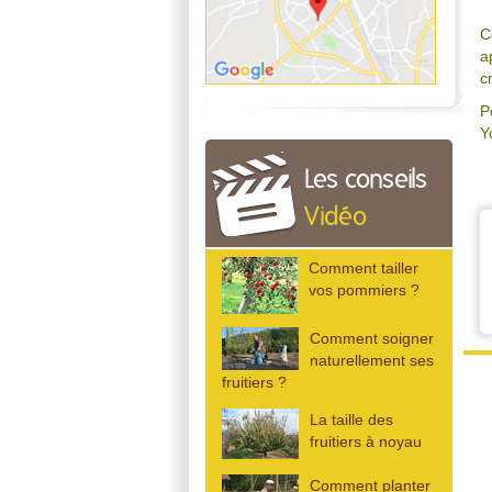
C
a
c
P
Y
Les conseils
Vidéo
Comment tailler
vos pommiers ?
Comment soigner
naturellement ses
fruitiers ?
La taille des
fruitiers à noyau
Comment planter