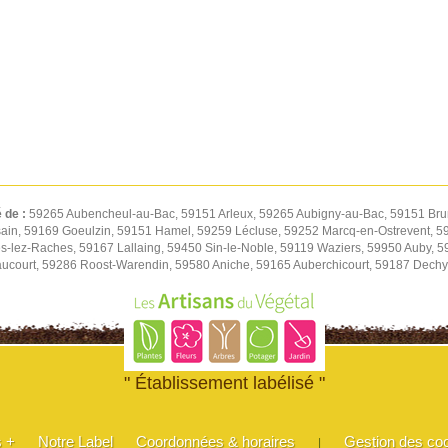
é de :
59265 Aubencheul-au-Bac, 59151 Arleux, 59265 Aubigny-au-Bac, 59151 Bru
ain, 59169 Goeulzin, 59151 Hamel, 59259 Lécluse, 59252 Marcq-en-Ostrevent, 59
s-lez-Raches, 59167 Lallaing, 59450 Sin-le-Noble, 59119 Waziers, 59950 Auby, 
court, 59286 Roost-Warendin, 59580 Aniche, 59165 Auberchicourt, 59187 Dechy,
" Établissement labélisé "
s +
Notre Label
Coordonnées & horaires
Gestion des co
|