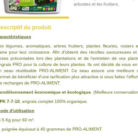
arbustes et les fruitiers.
escriptif du produit
aractéristiques
es légumes, aromatiques, arbres fruitiers, plantes fleuries, rosiers 
aine pour leur croissance. Afin d'obtenir des récoltes savoureuses et
oses préconisées lors des plantations et de l'entretien de vos plante
ngrais PRO pour la culture de leurs plantes. Ils ont décidé de vous en 
n seau réutilisable PRO-ALIMENT. Ce seau assure une meilleure
ermet de bénéficier d'une tarification plus attractive si vous faites l'ef
es recharges de PRO-ALIMENT.
onditionnement économique et écologique
. (Meilleure conservation
PK 7-7-10
, engrais complet 100% organique.
ode d'utilisation
3.5 Kg pour 60 m².
1 poignée équivaut à 40 grammes de PRO-ALIMENT.