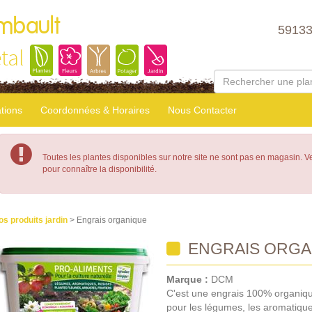
mbault
5913
tal
tions
Coordonnées & Horaires
Nous Contacter
Toutes les plantes disponibles sur notre site ne sont pas en magasin. 
pour connaître la disponibilité.
os produits jardin
> Engrais organique
ENGRAIS ORGA
Marque :
DCM
C'est une engrais 100% organique,
pour les légumes, les aromatiques,