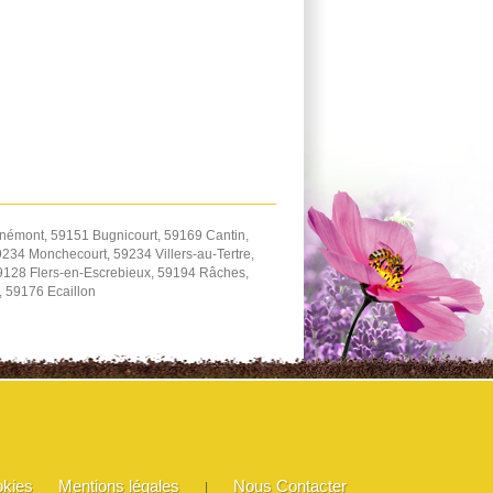
némont, 59151 Bugnicourt, 59169 Cantin,
234 Monchecourt, 59234 Villers-au-Tertre,
59128 Flers-en-Escrebieux, 59194 Râches,
 59176 Ecaillon
okies
Mentions légales
Nous Contacter
|