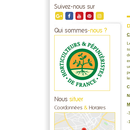
Suivez-nous sur
D
Qui sommes
-nous ?
C
L
s
d
e
u
p
l
C
N
Nous
situer
M
Coordonnées
&
Horaires
-
-