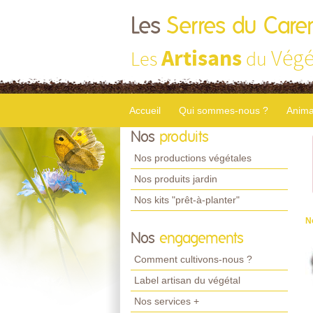
Les
Serres du Care
Artisans
Végé
Les
du
Accueil
Qui sommes-nous ?
Anima
Nos
produits
Nos productions végétales
Nos produits jardin
Nos kits "prêt-à-planter"
N
Nos
engagements
Comment cultivons-nous ?
Label artisan du végétal
Nos services +