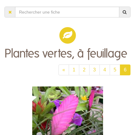
Plantes vertes, à feuillage
«
1
2
3
4
5
6