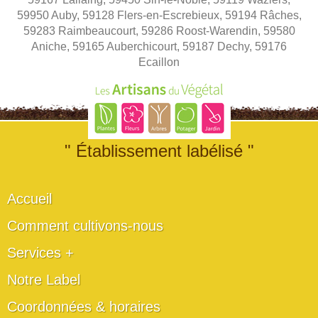
59950 Auby, 59128 Flers-en-Escrebieux, 59194 Râches,
59283 Raimbeaucourt, 59286 Roost-Warendin, 59580
Aniche, 59165 Auberchicourt, 59187 Dechy, 59176
Ecaillon
" Établissement labélisé "
Accueil
Comment cultivons-nous
Services +
Notre Label
Coordonnées & horaires