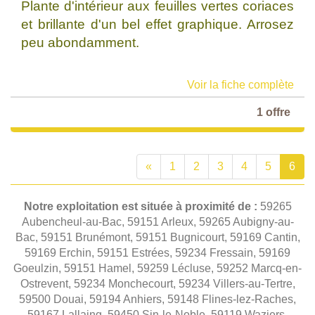
Plante d'intérieur aux feuilles vertes coriaces
et brillante d'un bel effet graphique. Arrosez
peu abondamment.
Voir la fiche complète
1 offre
«
1
2
3
4
5
6
Notre exploitation est située à proximité de :
59265
Aubencheul-au-Bac, 59151 Arleux, 59265 Aubigny-au-
Bac, 59151 Brunémont, 59151 Bugnicourt, 59169 Cantin,
59169 Erchin, 59151 Estrées, 59234 Fressain, 59169
Goeulzin, 59151 Hamel, 59259 Lécluse, 59252 Marcq-en-
Ostrevent, 59234 Monchecourt, 59234 Villers-au-Tertre,
59500 Douai, 59194 Anhiers, 59148 Flines-lez-Raches,
59167 Lallaing, 59450 Sin-le-Noble, 59119 Waziers,