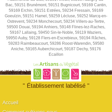
Bac, 59151 Brunémont, 59151 Bugnicourt, 59169 Cantin,
59169 Erchin, 59151 Estrées, 59234 Fressain, 59169
Goeulzin, 59151 Hamel, 59259 Lécluse, 59252 Marcq-en-
Ostrevent, 59234 Monchecourt, 59234 Villers-au-Tertre,
59500 Douai, 59194 Anhiers, 59148 Flines-lez-Raches,
59167 Lallaing, 59450 Sin-le-Noble, 59119 Waziers,
59950 Auby, 59128 Flers-en-Escrebieux, 59194 Râches,
59283 Raimbeaucourt, 59286 Roost-Warendin, 59580
Aniche, 59165 Auberchicourt, 59187 Dechy, 59176
Ecaillon
" Établissement labélisé "
Accueil