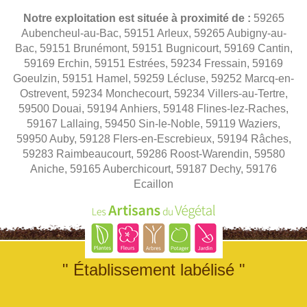
Notre exploitation est située à proximité de :
59265
Aubencheul-au-Bac, 59151 Arleux, 59265 Aubigny-au-
Bac, 59151 Brunémont, 59151 Bugnicourt, 59169 Cantin,
59169 Erchin, 59151 Estrées, 59234 Fressain, 59169
Goeulzin, 59151 Hamel, 59259 Lécluse, 59252 Marcq-en-
Ostrevent, 59234 Monchecourt, 59234 Villers-au-Tertre,
59500 Douai, 59194 Anhiers, 59148 Flines-lez-Raches,
59167 Lallaing, 59450 Sin-le-Noble, 59119 Waziers,
59950 Auby, 59128 Flers-en-Escrebieux, 59194 Râches,
59283 Raimbeaucourt, 59286 Roost-Warendin, 59580
Aniche, 59165 Auberchicourt, 59187 Dechy, 59176
Ecaillon
" Établissement labélisé "