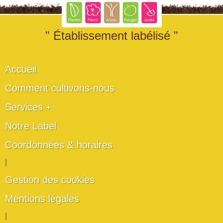
" Établissement labélisé "
Accueil
Comment cultivons-nous
Services +
Notre Label
Coordonnées & horaires
|
Gestion des cookies
Mentions légales
|