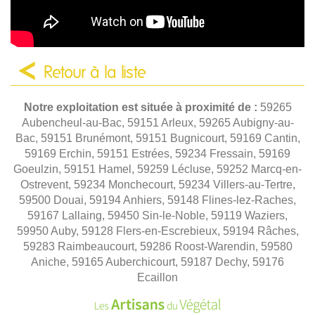
Retour à la liste
Notre exploitation est située à proximité de :
59265
Aubencheul-au-Bac, 59151 Arleux, 59265 Aubigny-au-
Bac, 59151 Brunémont, 59151 Bugnicourt, 59169 Cantin,
59169 Erchin, 59151 Estrées, 59234 Fressain, 59169
Goeulzin, 59151 Hamel, 59259 Lécluse, 59252 Marcq-en-
Ostrevent, 59234 Monchecourt, 59234 Villers-au-Tertre,
59500 Douai, 59194 Anhiers, 59148 Flines-lez-Raches,
59167 Lallaing, 59450 Sin-le-Noble, 59119 Waziers,
59950 Auby, 59128 Flers-en-Escrebieux, 59194 Râches,
59283 Raimbeaucourt, 59286 Roost-Warendin, 59580
Aniche, 59165 Auberchicourt, 59187 Dechy, 59176
Ecaillon