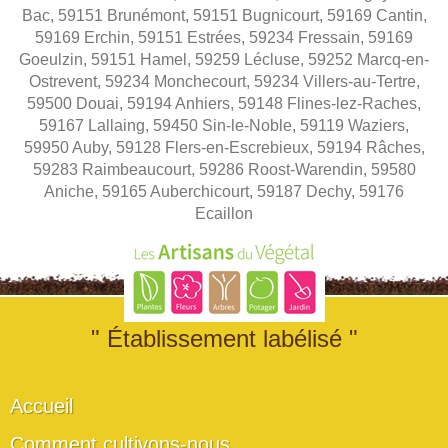
Bac, 59151 Brunémont, 59151 Bugnicourt, 59169 Cantin,
59169 Erchin, 59151 Estrées, 59234 Fressain, 59169
Goeulzin, 59151 Hamel, 59259 Lécluse, 59252 Marcq-en-
Ostrevent, 59234 Monchecourt, 59234 Villers-au-Tertre,
59500 Douai, 59194 Anhiers, 59148 Flines-lez-Raches,
59167 Lallaing, 59450 Sin-le-Noble, 59119 Waziers,
59950 Auby, 59128 Flers-en-Escrebieux, 59194 Râches,
59283 Raimbeaucourt, 59286 Roost-Warendin, 59580
Aniche, 59165 Auberchicourt, 59187 Dechy, 59176
Ecaillon
" Établissement labélisé "
Accueil
Comment cultivons-nous