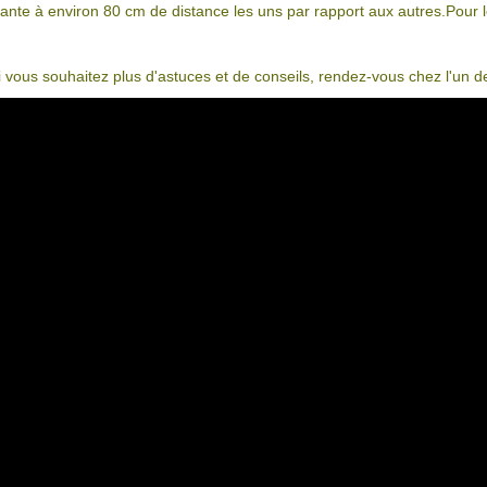
lante à environ 80 cm de distance les uns par rapport aux autres.Pour le
i vous souhaitez plus d'astuces et de conseils, rendez-vous chez l'un d