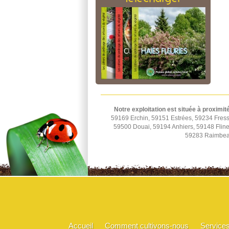
Notre exploitation est située à proximit
59169 Erchin, 59151 Estrées, 59234 Fress
59500 Douai, 59194 Anhiers, 59148 Fline
59283 Raimbeau
Accueil
Comment cultivons-nous
Service