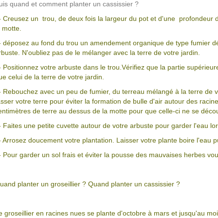
uis quand et comment planter un cassissier ?
- Creusez un trou, de deux fois la largeur du pot et d'une profondeur 
a motte.
- déposez au fond du trou un amendement organique de type fumier déc
rbuste. N'oubliez pas de le mélanger avec la terre de votre jardin.
- Positionnez votre arbuste dans le trou.Vérifiez que la partie supérie
ue celui de la terre de votre jardin.
- Rebouchez avec un peu de fumier, du terreau mélangé à la terre de v
asser votre terre pour éviter la formation de bulle d'air autour des raci
entimètres de terre au dessus de la motte pour que celle-ci ne se décou
- Faites une petite cuvette autour de votre arbuste pour garder l'eau l
- Arrosez doucement votre plantation. Laisser votre plante boire l'e
- Pour garder un sol frais et éviter la pousse des mauvaises herbes vou
uand planter un groseillier ? Quand planter un cassissier ?
e groseillier en racines nues se plante d'octobre à mars et jusqu'au mois 