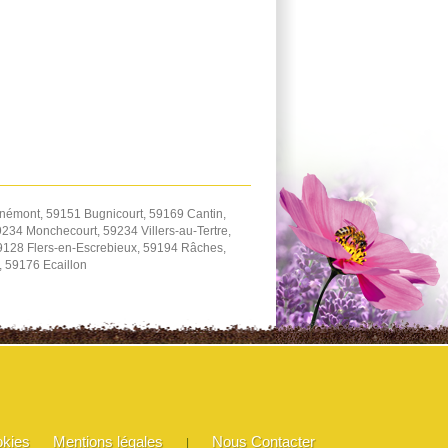
némont, 59151 Bugnicourt, 59169 Cantin,
234 Monchecourt, 59234 Villers-au-Tertre,
59128 Flers-en-Escrebieux, 59194 Râches,
 59176 Ecaillon
okies
Mentions légales
Nous Contacter
|