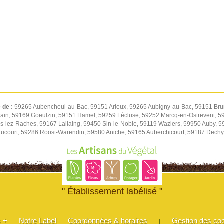
é de :
59265 Aubencheul-au-Bac, 59151 Arleux, 59265 Aubigny-au-Bac, 59151 Bru
ain, 59169 Goeulzin, 59151 Hamel, 59259 Lécluse, 59252 Marcq-en-Ostrevent, 59
s-lez-Raches, 59167 Lallaing, 59450 Sin-le-Noble, 59119 Waziers, 59950 Auby, 
court, 59286 Roost-Warendin, 59580 Aniche, 59165 Auberchicourt, 59187 Dechy,
" Établissement labélisé "
s +
Notre Label
Coordonnées & horaires
Gestion des co
|