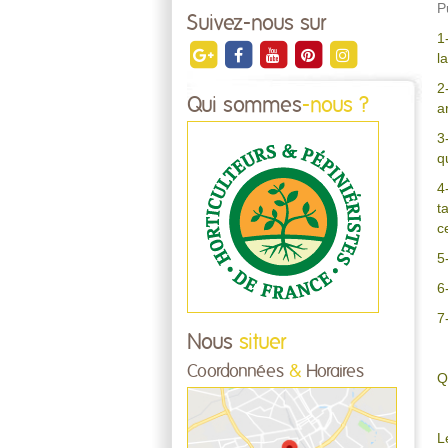
P
Suivez-nous sur
1
l
2
Qui sommes
-nous ?
a
3
q
4
t
c
5
6
7
Nous
situer
Coordonnées
&
Horaires
Q
L