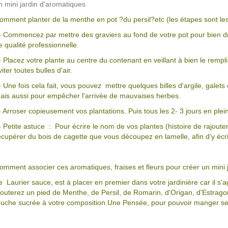
n mini jardin d'aromatiques
omment planter de la menthe en pot ?du persil?etc (les étapes sont le
- Commencez par mettre des graviers au fond de votre pot pour bien drai
e qualité professionnelle.
- Placez votre plante au centre du contenant en veillant à bien le rempl
viter toutes bulles d'air.
- Une fois cela fait, vous pouvez mettre quelques billes d'argile, galets
ais aussi pour empêcher l'arrivée de mauvaises herbes.
- Arroser copieusement vos plantations. Puis tous les 2- 3 jours en plei
- Petite astuce : Pour écrire le nom de vos plantes (histoire de rajout
écupérer du bois de cagette que vous découpez en lamelle, afin d'y écr
omment associer ces aromatiques, fraises et fleurs pour créer un mini ja
e Laurier sauce, est à placer en premier dans votre jardinière car il s'a
jouterez un pied de Menthe, de Persil, de Romarin, d'Origan, d'Estragon
ouche sucrée à votre composition.Une Pensée, pour pouvoir manger ses 