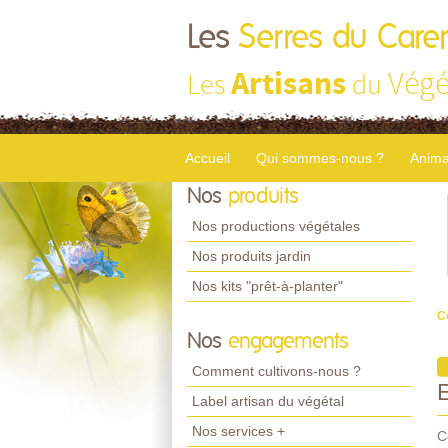
Les
Serres du Care
Artisans
Végé
Les
du
Accueil
Qui sommes-nous ?
Anima
Nos
produits
Nos productions végétales
Nos produits jardin
Nos kits "prêt-à-planter"
C
Nos
engagements
Comment cultivons-nous ?
Label artisan du végétal
Nos services +
C