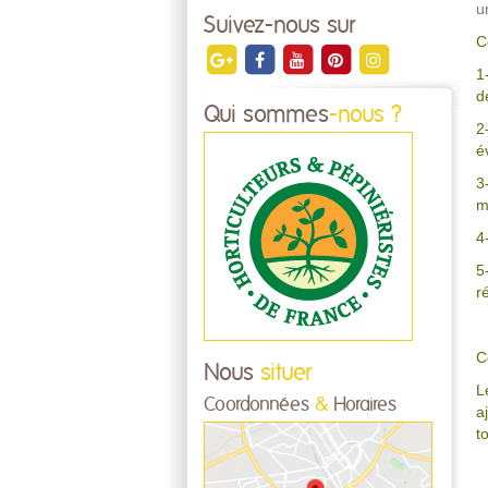
u
Suivez-nous sur
C
1
d
Qui sommes
-nous ?
2
é
3
m
4
5
r
C
Nous
situer
L
Coordonnées
&
Horaires
a
t