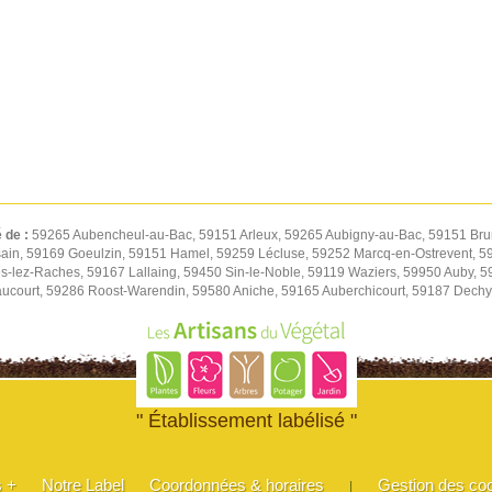
é de :
59265 Aubencheul-au-Bac, 59151 Arleux, 59265 Aubigny-au-Bac, 59151 Bru
ain, 59169 Goeulzin, 59151 Hamel, 59259 Lécluse, 59252 Marcq-en-Ostrevent, 59
s-lez-Raches, 59167 Lallaing, 59450 Sin-le-Noble, 59119 Waziers, 59950 Auby, 
court, 59286 Roost-Warendin, 59580 Aniche, 59165 Auberchicourt, 59187 Dechy,
" Établissement labélisé "
s +
Notre Label
Coordonnées & horaires
Gestion des co
|