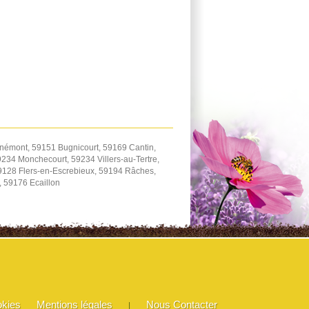
némont, 59151 Bugnicourt, 59169 Cantin,
234 Monchecourt, 59234 Villers-au-Tertre,
59128 Flers-en-Escrebieux, 59194 Râches,
 59176 Ecaillon
okies
Mentions légales
Nous Contacter
|