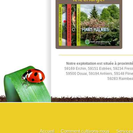
Notre exploitation est située à proximit
59169 Erchin, 59151 Estrées, 59234 Fress
59500 Douai, 59194 Anhiers, 59148 Fline
59283 Raimbeau
Accueil
Comment cultivons-nous
Service