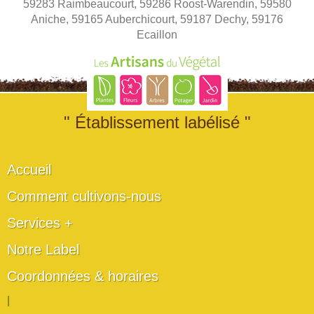
59283 Raimbeaucourt, 59286 Roost-Warendin, 59580
Aniche, 59165 Auberchicourt, 59187 Dechy, 59176
Ecaillon
" Établissement labélisé "
Accueil
Comment cultivons-nous
Services +
Notre Label
Coordonnées & horaires
|