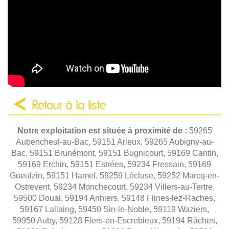
Retour à la liste
Notre exploitation est située à proximité de :
59265
Aubencheul-au-Bac, 59151 Arleux, 59265 Aubigny-au-
Bac, 59151 Brunémont, 59151 Bugnicourt, 59169 Cantin,
59169 Erchin, 59151 Estrées, 59234 Fressain, 59169
Goeulzin, 59151 Hamel, 59259 Lécluse, 59252 Marcq-en-
Ostrevent, 59234 Monchecourt, 59234 Villers-au-Tertre,
59500 Douai, 59194 Anhiers, 59148 Flines-lez-Raches,
59167 Lallaing, 59450 Sin-le-Noble, 59119 Waziers,
59950 Auby, 59128 Flers-en-Escrebieux, 59194 Râches,