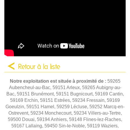
Retour à la liste
Notre exploitation est située à proximité de :
59265
Aubencheul-au-Bac, 59151 Arleux, 59265 Aubigny-au-
Bac, 59151 Brunémont, 59151 Bugnicourt, 59169 Cantin,
59169 Erchin, 59151 Estrées, 59234 Fressain, 59169
Goeulzin, 59151 Hamel, 59259 Lécluse, 59252 Marcq-en-
Ostrevent, 59234 Monchecourt, 59234 Villers-au-Tertre,
59500 Douai, 59194 Anhiers, 59148 Flines-lez-Raches,
59167 Lallaing, 59450 Sin-le-Noble, 59119 Waziers,