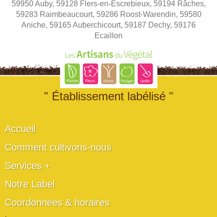
59950 Auby, 59128 Flers-en-Escrebieux, 59194 Râches,
59283 Raimbeaucourt, 59286 Roost-Warendin, 59580
Aniche, 59165 Auberchicourt, 59187 Dechy, 59176
Ecaillon
" Établissement labélisé "
Accueil
Comment cultivons-nous
Services +
Notre Label
Coordonnées & horaires