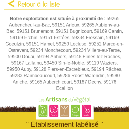
Retour à la liste
Notre exploitation est située à proximité de :
59265
Aubencheul-au-Bac, 59151 Arleux, 59265 Aubigny-au-
Bac, 59151 Brunémont, 59151 Bugnicourt, 59169 Cantin,
59169 Erchin, 59151 Estrées, 59234 Fressain, 59169
Goeulzin, 59151 Hamel, 59259 Lécluse, 59252 Marcq-en-
Ostrevent, 59234 Monchecourt, 59234 Villers-au-Tertre,
59500 Douai, 59194 Anhiers, 59148 Flines-lez-Raches,
59167 Lallaing, 59450 Sin-le-Noble, 59119 Waziers,
59950 Auby, 59128 Flers-en-Escrebieux, 59194 Râches,
59283 Raimbeaucourt, 59286 Roost-Warendin, 59580
Aniche, 59165 Auberchicourt, 59187 Dechy, 59176
Ecaillon
" Établissement labélisé "