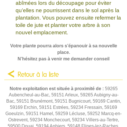
abîmées lors du découpage pour éviter
qu’elles ne pourrissent dans le sol après la
plantation. Vous pouvez ensuite refermer la
toile de jute et planter votre arbre à son
nouvel emplacement.
Votre plante pourra alors s’épanouir à sa nouvelle
place.
N’hésitez pas à venir me demander conseil
Retour à la liste
Notre exploitation est située à proximité de :
59265
Aubencheul-au-Bac, 59151 Arleux, 59265 Aubigny-au-
Bac, 59151 Brunémont, 59151 Bugnicourt, 59169 Cantin,
59169 Erchin, 59151 Estrées, 59234 Fressain, 59169
Goeulzin, 59151 Hamel, 59259 Lécluse, 59252 Marcq-en-
Ostrevent, 59234 Monchecourt, 59234 Villers-au-Tertre,
59500 Douai, 59194 Anhiers, 59148 Flines-lez-Raches,