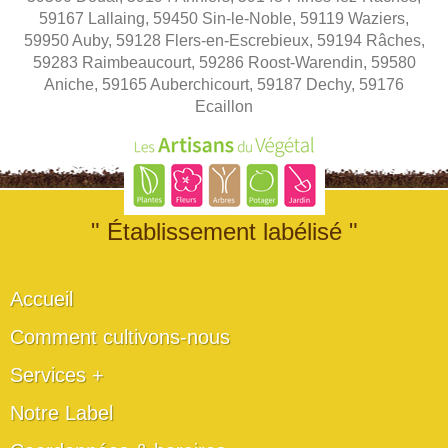
59167 Lallaing, 59450 Sin-le-Noble, 59119 Waziers,
59950 Auby, 59128 Flers-en-Escrebieux, 59194 Râches,
59283 Raimbeaucourt, 59286 Roost-Warendin, 59580
Aniche, 59165 Auberchicourt, 59187 Dechy, 59176
Ecaillon
" Établissement labélisé "
Accueil
Comment cultivons-nous
Services +
Notre Label