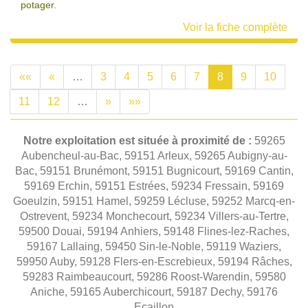
potager.
Voir la fiche complète
««
«
…
3
4
5
6
7
8
9
10
11
12
…
»
»»
Notre exploitation est située à proximité de :
59265
Aubencheul-au-Bac, 59151 Arleux, 59265 Aubigny-au-
Bac, 59151 Brunémont, 59151 Bugnicourt, 59169 Cantin,
59169 Erchin, 59151 Estrées, 59234 Fressain, 59169
Goeulzin, 59151 Hamel, 59259 Lécluse, 59252 Marcq-en-
Ostrevent, 59234 Monchecourt, 59234 Villers-au-Tertre,
59500 Douai, 59194 Anhiers, 59148 Flines-lez-Raches,
59167 Lallaing, 59450 Sin-le-Noble, 59119 Waziers,
59950 Auby, 59128 Flers-en-Escrebieux, 59194 Râches,
59283 Raimbeaucourt, 59286 Roost-Warendin, 59580
Aniche, 59165 Auberchicourt, 59187 Dechy, 59176
Ecaillon