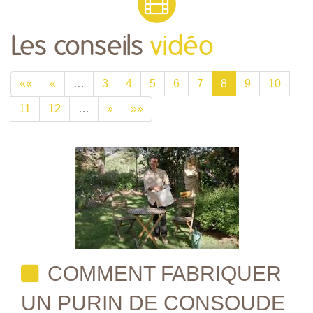
Les conseils
vidéo
««
«
…
3
4
5
6
7
8
9
10
11
12
…
»
»»
COMMENT FABRIQUER
UN PURIN DE CONSOUDE