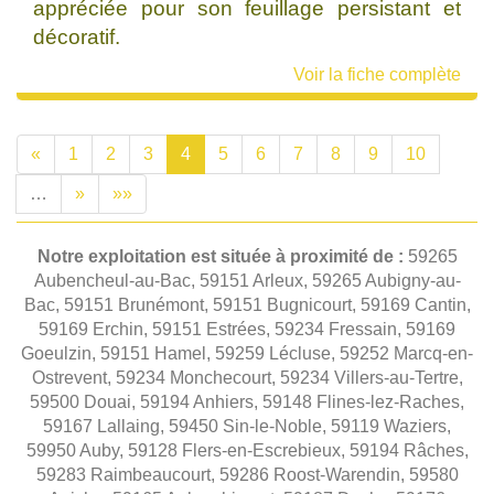
appréciée pour son feuillage persistant et
décoratif.
Voir la fiche complète
«
1
2
3
4
5
6
7
8
9
10
…
»
»»
Notre exploitation est située à proximité de :
59265
Aubencheul-au-Bac, 59151 Arleux, 59265 Aubigny-au-
Bac, 59151 Brunémont, 59151 Bugnicourt, 59169 Cantin,
59169 Erchin, 59151 Estrées, 59234 Fressain, 59169
Goeulzin, 59151 Hamel, 59259 Lécluse, 59252 Marcq-en-
Ostrevent, 59234 Monchecourt, 59234 Villers-au-Tertre,
59500 Douai, 59194 Anhiers, 59148 Flines-lez-Raches,
59167 Lallaing, 59450 Sin-le-Noble, 59119 Waziers,
59950 Auby, 59128 Flers-en-Escrebieux, 59194 Râches,
59283 Raimbeaucourt, 59286 Roost-Warendin, 59580