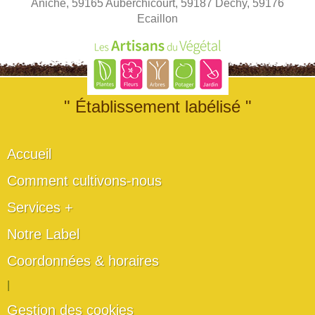
Aniche, 59165 Auberchicourt, 59187 Dechy, 59176
Ecaillon
" Établissement labélisé "
Accueil
Comment cultivons-nous
Services +
Notre Label
Coordonnées & horaires
|
Gestion des cookies