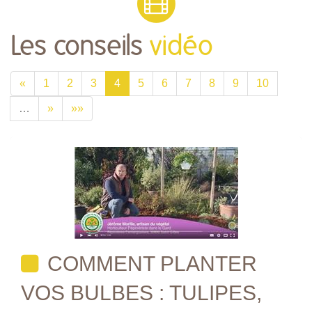
Les conseils
vidéo
«
1
2
3
4
5
6
7
8
9
10
…
»
»»
COMMENT PLANTER
VOS BULBES : TULIPES,